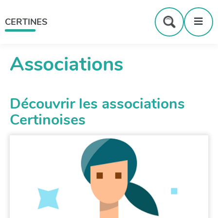
Menu
Contenu
Recherche
Me
CERTINES
Formulaire
de
recherche
Associations
Découvrir les associations
Certinoises